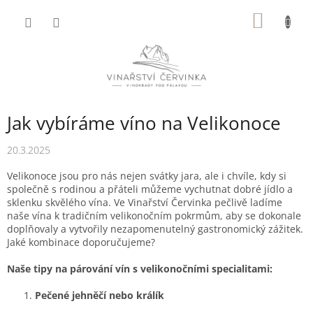
Přejít
NÁKUP
na
obsah
KOŠÍK
Jak vybíráme víno na Velikonoce
20.3.2025
Velikonoce jsou pro nás nejen svátky jara, ale i chvíle, kdy si
společně s rodinou a přáteli můžeme vychutnat dobré jídlo a
sklenku skvělého vína. Ve Vinařství Červinka pečlivě ladíme
naše vína k tradičním velikonočním pokrmům, aby se dokonale
doplňovaly a vytvořily nezapomenutelný gastronomický zážitek.
Jaké kombinace doporučujeme?
Naše tipy na párování vín s velikonočními specialitami:
Pečené jehněčí nebo králík