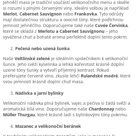
Jehněčí maso je tradiční součástí velikonočního menu a skvěle
si rozumí s plnými červenými víny. Ideální volbou je například
Merlot
,
Cabernet Sauvignon
nebo
Frankovka
. Tyto odrůdy
mají dostatečnou strukturu a ovocné tóny, které podtrhnou
jemnost jehněčího. Doporučujeme také naše
Cuvée Červinka
,
které se skládá z
Merlotu a Cabernet Sauvignonu
– jeho
vyvážená chuť a bohaté aroma perfektně doplní tento pokrm.
Pečená nebo uzená šunka
Naše
Veltlínské zelené
je ideálním společníkem k velikonoční
šunce. Jeho svěží kyselinka a lehká kořenitost krásně doplní
uzené tóny šunky a vytvoří příjemný kontrast. Pokud
preferujete červené víno, zkuste lehčí
Rulandské modré
, které
svou jemností krásně doplní chuť masa.
Nádivka a jarní bylinky
Velikonoční nádivka plná bylinek, vajec a pečiva si žádá svěží a
aromatická bílá vína. Doporučujeme naše
Chardonnay
nebo
Müller Thurgau
, které krásně ladí s bylinkovými tóny pokrmu.
Mazanec a velikonoční beránek