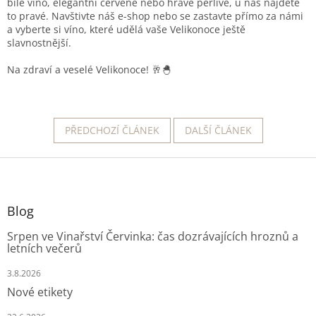
bílé víno, elegantní červené nebo hravé perlivé, u nás najdete
to pravé. Navštivte náš e-shop nebo se zastavte přímo za námi
a vyberte si víno, které udělá vaše Velikonoce ještě
slavnostnější.
Na zdraví a veselé Velikonoce! 🥂🐣
PŘEDCHOZÍ ČLÁNEK
DALŠÍ ČLÁNEK
Z
á
p
a
Blog
t
Srpen ve Vinařství Červinka: čas dozrávajících hroznů a
í
letních večerů
3.8.2026
Nové etikety