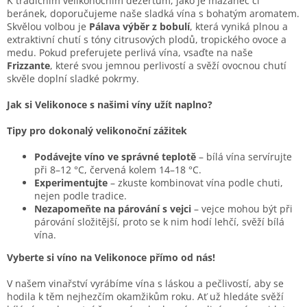
K tradičním velikonočním dezertům, jako je mazanec či
beránek, doporučujeme naše sladká vína s bohatým aromatem.
Skvělou volbou je
Pálava výběr z
bobulí
, která vyniká plnou a
extraktivní chutí s tóny citrusových plodů, tropického ovoce a
medu. Pokud preferujete perlivá vína, vsaďte na naše
Frizzante
, které svou jemnou perlivostí a svěží ovocnou chutí
skvěle doplní sladké pokrmy.
Jak si Velikonoce s našimi víny užít naplno?
Tipy pro dokonalý velikonoční zážitek
Podávejte víno ve správné teplotě
– bílá vína servírujte
při 8–12 °C, červená kolem 14–18 °C.
Experimentujte
– zkuste kombinovat vína podle chuti,
nejen podle tradice.
Nezapomeňte na párování s vejci
– vejce mohou být při
párování složitější, proto se k nim hodí lehčí, svěží bílá
vína.
Vyberte si víno na Velikonoce přímo od nás!
V našem vinařství vyrábíme vína s láskou a pečlivostí, aby se
hodila k těm nejhezčím okamžikům roku. Ať už hledáte svěží