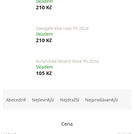
Skladem
210 Kč
Zweigeltrebe rosé PS 2024
Skladem
210 Kč
Rulandské Modré Rosé PS 2016
Skladem
105 Kč
Ř
a
Abecedně
Nejlevnější
Nejdražší
Nejprodávanější
z
e
n
Cena
í
p