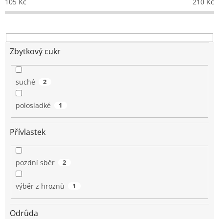
105
Kč
210
Kč
r
o
d
u
k
Zbytkový cukr
t
ů
suché
2
polosladké
1
Přívlastek
pozdní sběr
2
výběr z hroznů
1
Odrůda