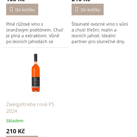
Do košíku
Do košíku
Plné růžové víno s
Šťavnaté ovocné víno s vůní
oranžovým podtónem. Chuť
a chutí třešní, malin a
je plná a extraktivní. Vůně
lesních jahod. Ideální
po lesních jahodách se
partner pro slunečné dny.
špetkou povidel.
Zweigeltrebe rosé PS
2024
Skladem
210 Kč