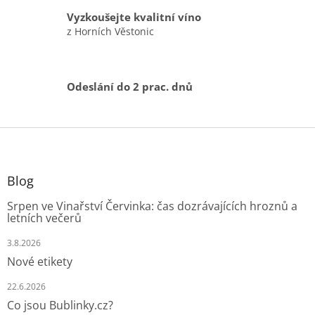
i
Vyzkoušejte kvalitní víno
s
z Horních Věstonic
u
Odeslání do 2 prac. dnů
Z
á
p
a
Blog
t
Srpen ve Vinařství Červinka: čas dozrávajících hroznů a
í
letních večerů
3.8.2026
Nové etikety
22.6.2026
Co jsou Bublinky.cz?