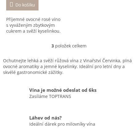
Do košíku
Příjemné ovocné rosé víno
s vyváženým zbytkovým
cukrem a svěží kyselinkou.
3
položek celkem
O
v
l
Ochutnejte lehká a svěží růžová vína z Vinařství Červinka, plná
á
ovocné aromatiky a jemné kyselinky. Ideální pro letní dny a
d
skvélé gastronomické zážitky.
a
c
í
Vína je možné odeslat od 6ks
p
Zasíláme TOPTRANS
r
v
k
Láhev od nás?
y
v
Ideální dárek pro milovníky vína
ý
p