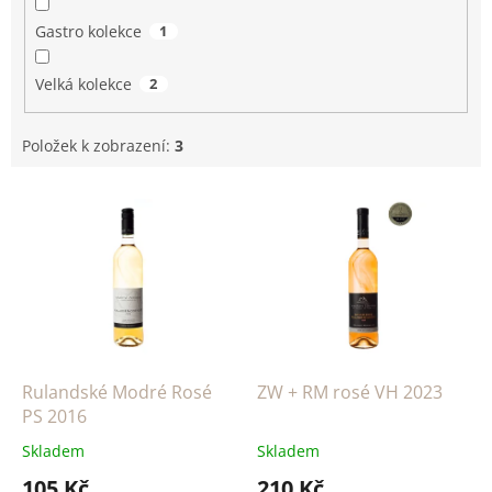
Gastro kolekce
1
Velká kolekce
2
Položek k zobrazení:
3
V
ý
p
i
s
p
r
o
d
Rulandské Modré Rosé
ZW + RM rosé VH 2023
u
PS 2016
k
Skladem
Skladem
t
105 Kč
210 Kč
ů