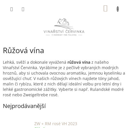
Přejít
NÁKUP
na
obsah
KOŠÍK
Růžová vína
Lehká, svěží a dokonale vyvážená
růžová vína
z našeho
Vinařství Červinka. Vyrábíme je z pečlivě vybraných modrých
hroznů, aby si uchovala ovocnou aromatiku, jemnou kyselinku a
osvěžující chuť. V našich růžových vínech najdete tóny jahod,
malin či rybízu, které z nich dělají ideální volbu pro letní dny i
lehké gastronomické zážitky. Vyberte si např. Rulandské modré
rosé nebo Zweigeltrebe rosé.
Nejprodávanější
ZW + RM rosé VH 2023