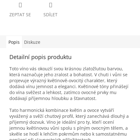
ZEPTAT SE
SDÍLET
Popis
Diskuze
Detailní popis produktu
Toto víno vás okouzlí svou krásnou zlatožlutou barvou,
která naznačuje jeho zralost a bohatost. V chuti i vůni se
projevuje výrazný květinově-ovocitý charakter, který
dodává vínu jemnost a eleganci. Květinové tóny přinášejí
do vína svěžest a lehkost, zatímco ovocné prvky mu
dodávají příjemnou hloubku a šťavnatost.
Tato harmonická kombinace květin a ovoce vytváří
vyvážený a svěží chuťový profil, který zanechává dlouhý a
příjemný dozvuk. Víno je ideální pro ty, kteří ocení
jemnou květinovou vůni spolu s plným ovocným tělem, a
skvěle se hodí k lehčím pokrmům nebo k samostatnému
popíjení při slavnostních příležitostech.