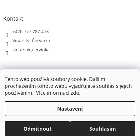
Kontakt
+420 777 787 478
Vinařství Červinka
vinarstvi_cervinka
Vinařství Červinka
Vinotéka Červinka
Penzion Čeriva
Tento web používá soubory cookie. Dalším
procházením tohoto webu vyjadřujete souhlas s jejich
používáním.. Více informací
zde
.
Vytvořil Shoptet
Nastavení
Copyright 2026
Eshop Vinařství Červinka
. Všechna práva
Odmítnout
Souhlasím
vyhrazena.