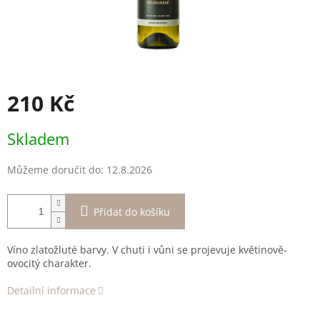
210 Kč
Měrná
Skladem
cena:
Můžeme doručit do:
12.8.2026
Přidat do košíku
Víno zlatožluté barvy. V chuti i vůni se projevuje květinově-
ovocitý charakter.
Detailní informace