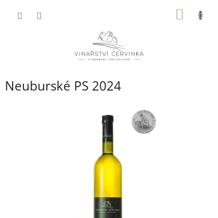
Přejít
NÁKUP
na
obsah
KOŠÍK
Neuburské PS 2024