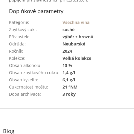
Doplňkové parametry
Kategorie
:
Všechna vína
Zbytkový cukr
:
suché
Přívlastek
:
výběr z hroznů
Odrůda
:
Neuburské
Ročník
:
2024
Kolekce
:
Velká kolekce
Obsah alkoholu
:
13 %
Obsah zbytkového cukru
:
1,4 g/l
Obsah kyselin
:
6,1 g/l
Cukernatost moštu
:
21 °NM
Doba archivace
:
3 roky
Z
á
p
a
Blog