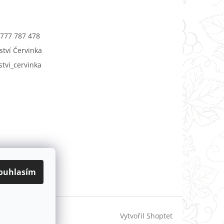
777 787 478
ství Červinka
stvi_cervinka
ouhlasím
Vytvořil Shoptet