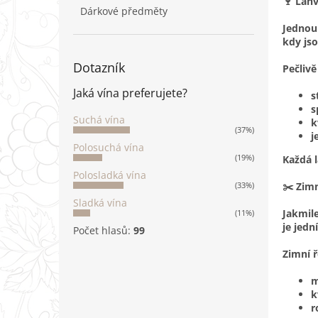
n
🍷 Lahv
Dárkové předměty
e
Jednou 
l
kdy jso
Dotazník
Pečliv
Jaká vína preferujete?
s
s
Suchá vína
k
(37%)
j
Polosuchá vína
(19%)
Každá l
Polosladká vína
✂️ Zimn
(33%)
Sladká vína
Jakmile
(11%)
je jedn
Počet hlasů:
99
Zimní ř
m
k
r