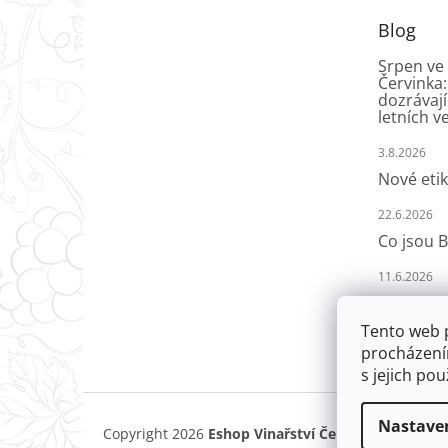
t
Blog
í
Srpen ve 
Červinka:
dozrávají
letních v
3.8.2026
Nové etik
22.6.2026
Co jsou B
11.6.2026
Tento web 
procházení
s jejich po
Nastave
Copyright 2026
Eshop Vinařství Červinka
. Všechna