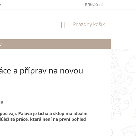
 OSOBNÍCH ÚDAJŮ
DOPRAVA A PLATEBNÍ PODMÍNKY
Přihlášení
REKLAM
NÁKUPNÍ
Prázdný košík
KOŠÍK
y
ráce a příprav na novou
nu
čívají, Pálava je tichá a sklep má ideální
ůležité práce, která není na první pohled