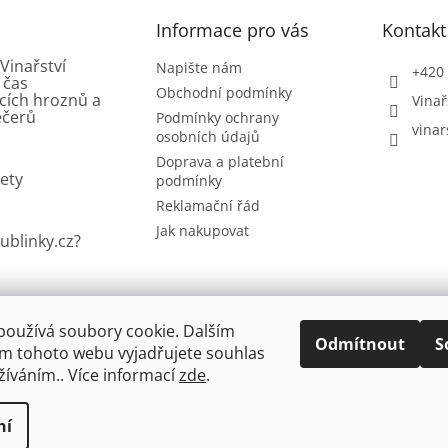
Informace pro vás
Kontakt
Vinařství
Napište nám
+420 
 čas
Obchodní podmínky
cích hroznů a
Vinař
ečerů
Podmínky ochrany
vinar
osobních údajů
Doprava a platební
ety
podmínky
Reklamační řád
Jak nakupovat
ublinky.cz?
používá soubory cookie. Dalším
Odmítnout
S
Vinařství Červinka
Vinotéka Červinka
Penzion Čeriva
m tohoto webu vyjadřujete souhlas
užíváním.. Více informací
zde
.
ní
 práva vyhrazena.