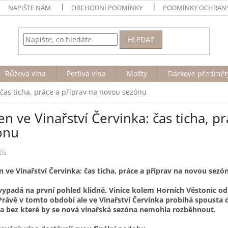
NAPIŠTE NÁM
OBCHODNÍ PODMÍNKY
PODMÍNKY OCHRANY
HLEDAT
Růžová vína
Perlivá vína
Mošty
Dárkové předmět
 čas ticha, práce a příprav na novou sezónu
n ve Vinařství Červinka: čas ticha, p
ónu
26
n ve Vinařství Červinka: čas ticha, práce a příprav na novou sezó
ypadá na první pohled klidně. Vinice kolem Horních Věstonic odpo
Právě v tomto období ale ve Vinařství Červinka probíhá spousta d
– a bez které by se nová vinařská sezóna nemohla rozběhnout.