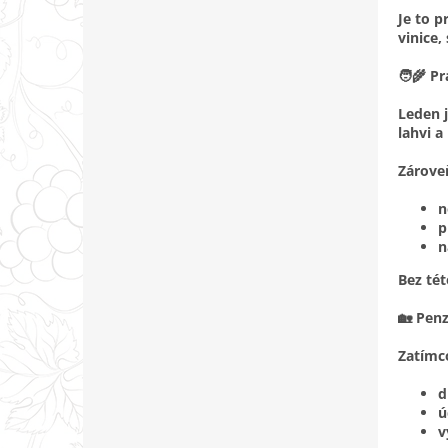
Je to p
vinice,
🧑‍🌾 P
Leden j
lahvi a
Zároveň
n
p
n
Bez té
🏡 Penz
Zatímco
d
ú
v