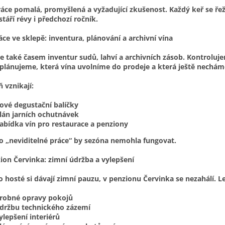
ráce pomalá, promyšlená a vyžadující zkušenost. Každý keř se ře
 stáří révy i předchozí ročník.
ráce ve sklepě: inventura, plánování a archivní vína
e také časem inventur sudů, lahví a archivních zásob. Kontroluje
 plánujeme, která vína uvolníme do prodeje a která ještě necháme
 vznikají:
ové degustační balíčky
lán jarních ochutnávek
abídka vín pro restaurace a penziony
to „neviditelné práce“ by sezóna nemohla fungovat.
ion Červinka: zimní údržba a vylepšení
 hosté si dávají zimní pauzu, v penzionu Červinka se nezahálí. Le
robné opravy pokojů
držbu technického zázemí
ylepšení interiérů