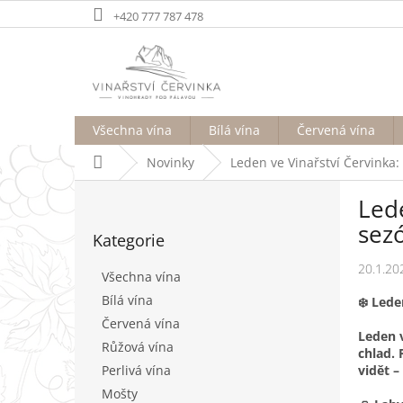
Přejít
+420 777 787 478
na
obsah
Všechna vína
Bílá vína
Červená vína
Domů
Novinky
Leden ve Vinařství Červinka:
P
Lede
o
Přeskočit
s
sez
Kategorie
kategorie
t
r
20.1.20
Všechna vína
a
Bílá vína
❄️ Lede
n
Červená vína
n
Leden v
í
Růžová vína
chlad. 
p
vidět 
Perlivá vína
a
Mošty