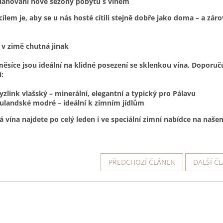
lánování nové sezóny pobytů s vínem
ílem je, aby se u nás hosté cítili stejně dobře jako doma – a zár
 v zimě chutná jinak
ěsíce jsou ideální na klidné posezení se sklenkou vína. Doporuč
:
yzlink vlašský – minerální, elegantní a typický pro Pálavu
ulandské modré – ideální k zimním jídlům
 vína najdete po celý leden i ve speciální zimní nabídce na naše
PŘEDCHOZÍ ČLÁNEK
DALŠÍ Č