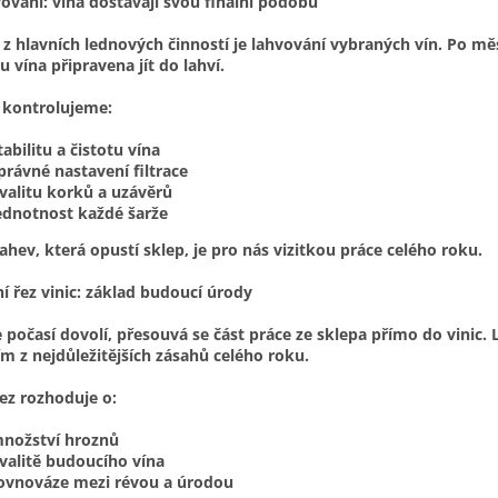
ování: vína dostávají svou finální podobu
z hlavních lednových činností je lahvování vybraných vín. Po měs
u vína připravena jít do lahví.
ě kontrolujeme:
tabilitu a čistotu vína
právné nastavení filtrace
valitu korků a uzávěrů
ednotnost každé šarže
ahev, která opustí sklep, je pro nás vizitkou práce celého roku.
í řez vinic: základ budoucí úrody
 počasí dovolí, přesouvá se část práce ze sklepa přímo do vinic.
ím z nejdůležitějších zásahů celého roku.
ez rozhoduje o:
nožství hroznů
valitě budoucího vína
ovnováze mezi révou a úrodou